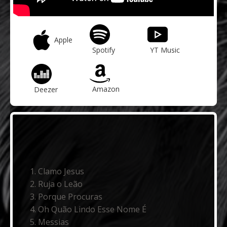
Apple
Spotify
YT Music
Amazon
Deezer
Clamo Jesus
Ruja o Leão
Porque Procuras
Oh Quão Lindo Esse Nome É
Messias